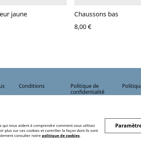
eur jaune
Chaussons bas
8,00 €
us
Conditions
Politique de
Politiq
confidentialité
Paramètre
hiers qui nous aident à comprendre comment vous utilisez
r plus sur ces cookies et contrôler la façon dont ils sont
galement consulter notre
politique de cookies
.